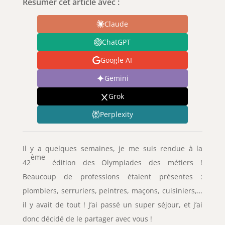
Résumer cet article avec :
Claude
ChatGPT
Google AI
Gemini
Grok
Perplexity
Il y a quelques semaines, je me suis rendue à la
ème
42
édition des Olympiades des métiers !
Beaucoup de professions étaient présentes :
plombiers, serruriers, peintres, maçons, cuisiniers,…
il y avait de tout ! J’ai passé un super séjour, et j’ai
donc décidé de le partager avec vous !