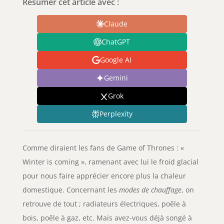
Résumer cet article avec :
Claude
ChatGPT
Google AI
Gemini
Grok
Perplexity
Comme diraient les fans de Game of Thrones : «
Winter is coming », ramenant avec lui le froid glacial
pour nous faire apprécier encore plus la chaleur
domestique. Concernant les
modes de chauffage
, on
retrouve de tout ; radiateurs électriques, poêle à
bois, poêle à gaz, etc. Mais avez-vous déjà songé à