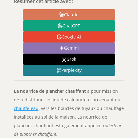
Résumer cet article avec :
Claude
ChatGPT
Google AI
Gemini
Grok
Perplexity
La nourrice de plancher chauffant
a pour mission
de redistribuer le liquide caloporteur provenant du
chauffe-eau
, vers les boucles de tuyaux du chauffage
installées au sol de la maison. La nourrice de
plancher chauffant est également appelée
collecteur
de plancher chauffant.