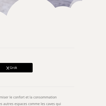
Grok
miser le confort et la consommation
 les autres espaces comme les caves qui