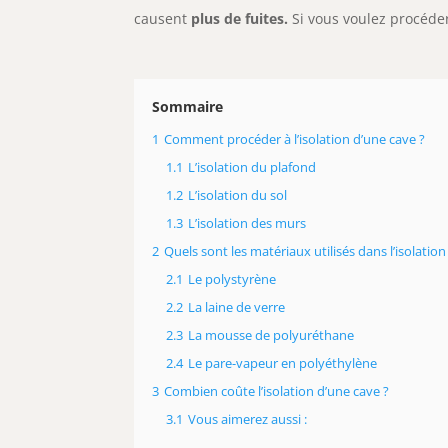
causent
plus de fuites.
Si vous voulez procéder 
Sommaire
1
Comment procéder à l’isolation d’une cave ?
1.1
L’isolation du plafond
1.2
L’isolation du sol
1.3
L’isolation des murs
2
Quels sont les matériaux utilisés dans l’isolation
2.1
Le polystyrène
2.2
La laine de verre
2.3
La mousse de polyuréthane
2.4
Le pare-vapeur en polyéthylène
3
Combien coûte l’isolation d’une cave ?
3.1
Vous aimerez aussi :