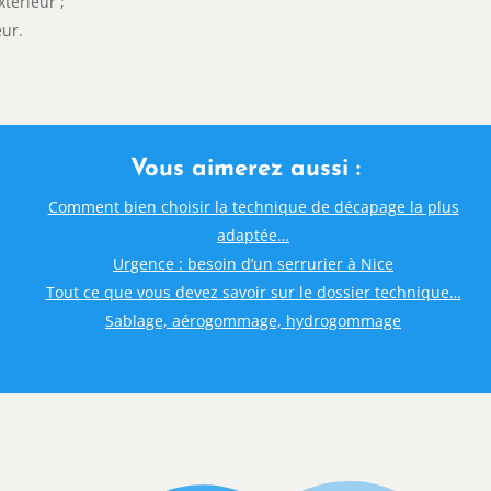
xtérieur ;
eur.
Vous aimerez aussi :
Comment bien choisir la technique de décapage la plus
adaptée…
Urgence : besoin d’un serrurier à Nice
Tout ce que vous devez savoir sur le dossier technique…
Sablage, aérogommage, hydrogommage