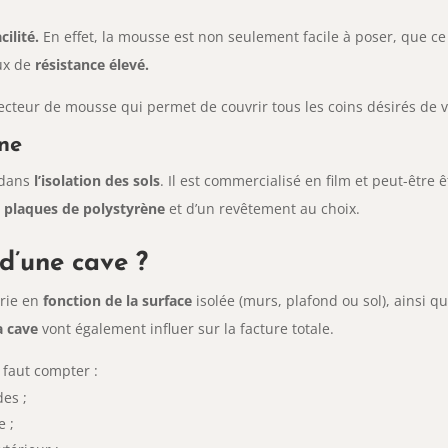
cilité.
En effet, la mousse est non seulement facile à poser, que ce 
aux de
résistance élevé.
cteur de mousse qui permet de couvrir tous les coins désirés de v
ène
é dans
l’isolation des sols
. Il est commercialisé en film et peut-êtr
x
plaques de polystyrène
et d’un revêtement au choix.
 d’une cave ?
arie en
fonction de la surface
isolée (murs, plafond ou sol), ainsi 
a cave
vont également influer sur la facture totale.
 faut compter :
des ;
e ;