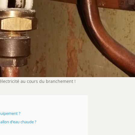
 d’électricité au cours du branchement !
quipement ?
llon d’eau chaude ?