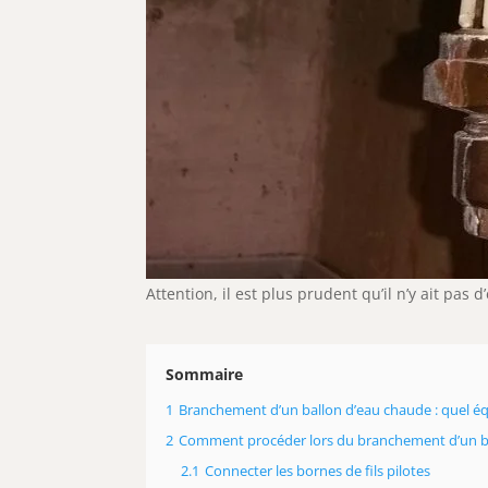
Attention,
il est plus prudent qu’il n’y ait pas
Sommaire
1
Branchement d’un ballon d’eau chaude : quel é
2
Comment procéder lors du branchement d’un ba
2.1
Connecter les bornes de fils pilotes