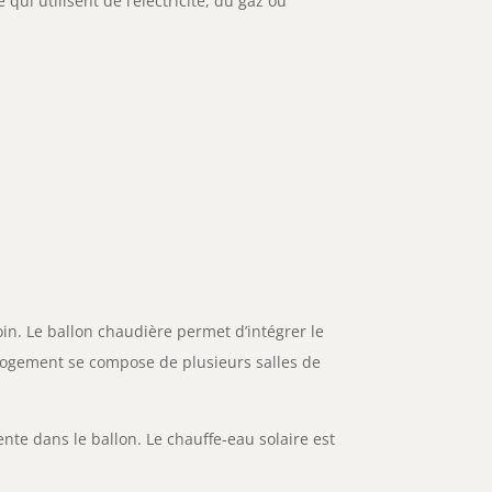
qui utilisent de l’électricité, du gaz ou
oin. Le ballon chaudière permet d’intégrer le
e logement se compose de plusieurs salles de
ente dans le ballon. Le chauffe-eau solaire est