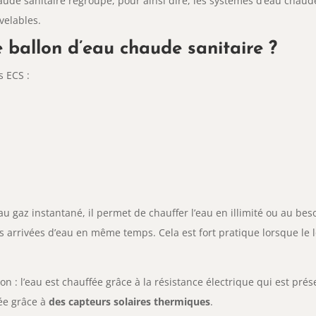
haude sanitaire regroupe, pour ainsi dire, les systèmes d’eau chaude 
velables.
 ballon d’eau chaude sanitaire ?
s ECS :
u gaz instantané, il permet de chauffer l’eau en illimité ou au bes
urs arrivées d’eau en même temps. Cela est fort pratique lorsque l
n : l’eau est chauffée grâce à la résistance électrique qui est prés
fée grâce à
des capteurs solaires thermiques
.