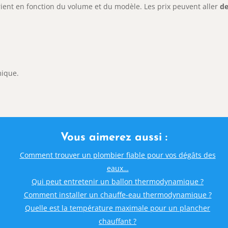
rient en fonction du volume et du modèle. Les prix peuvent aller
de
mique.
Vous aimerez aussi :
Comment trouver un plombier fiable pour vos dégâts des
eaux…
Qui peut entretenir un ballon thermodynamique ?
Comment installer un chauffe-eau thermodynamique ?
Quelle est la température maximale pour un plancher
chauffant ?