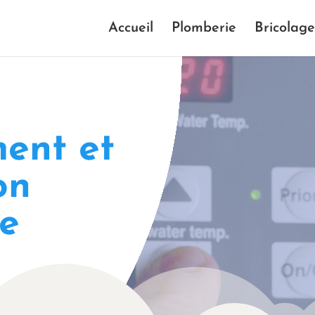
Accueil
Plomberie
Bricolage
ent et
on
e