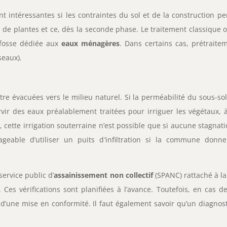
nt intéressantes si les contraintes du sol et de la construction 
s de plantes et ce, dès la seconde phase. Le traitement classique ou
e fosse dédiée aux
eaux ménagères
. Dans certains cas, prétrait
seaux).
tre évacuées vers le milieu naturel. Si la perméabilité du sous-s
ervir des eaux préalablement traitées pour irriguer les végétaux,
 cette irrigation souterraine n’est possible que si aucune stagna
sageable d’utiliser un puits d’infiltration si la commune don
ervice public d’
assainissement non collectif
(SPANC) rattaché à 
Ces vérifications sont planifiées à l’avance. Toutefois, en cas de
 d’une mise en conformité. Il faut également savoir qu’un diagnost